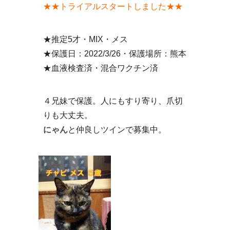
★★トライアルスタートしました★★
★推定5才・MIX・メス
★保護日：2022/3/26・保護場所：熊本
★血液検査済・混合ワクチン済
４兄妹で保護。人にもすり寄り、爪切
りも大丈夫。
にゃん
と仲良しツインで募集中。