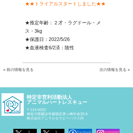
★★トライアルスタートしました★★
★推定年齢：２才・ラグドール・メ
ス・3kg
★保護日：2022/5/26
★血液検査6/2済：陰性
«
前の情報を見る
次の情報を見る
»
特定非営利活動法人
アニマルハートレスキュー
〒224-0032
神奈川県横浜市都筑区茅ヶ崎中央28-8
株式会社アニマルセラピーハウス内