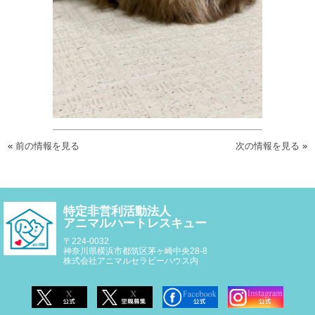
«
前の情報を見る
次の情報を見る
»
特定非営利活動法人
アニマルハートレスキュー
〒224-0032
神奈川県横浜市都筑区茅ヶ崎中央28-8
株式会社アニマルセラピーハウス内